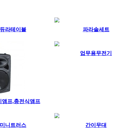
듀라테이블
파라솔세트
업무용무전기
미앰프,충전식앰프
미니트러스
간이무대