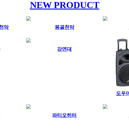
NEW PRODUCT
피천막
몽골천막
자
강연대
도우
터
파티오히터