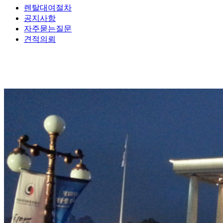
렌탈대여절차
공지사항
자주묻는질문
견적의뢰