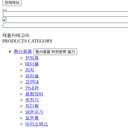
전체메뉴
제품카테고리
PRODUCTS CATEGORY
행사용품
행사용품 하위분류 열기
천막류
테이블
의자
파라솔
강연대
안내판
음향장비
무전기
차단봉
냉온수기
보온통
아이스박스