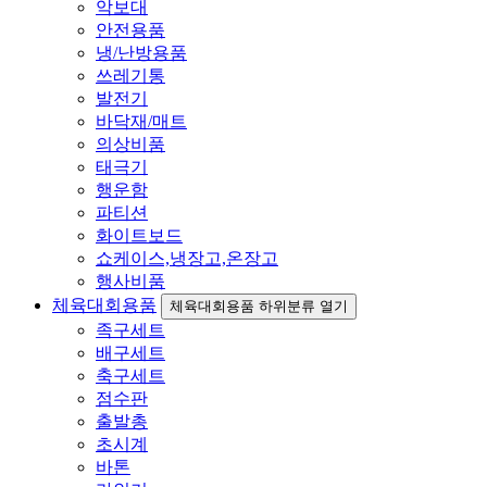
악보대
안전용품
냉/난방용품
쓰레기통
발전기
바닥재/매트
의상비품
태극기
행운함
파티션
화이트보드
쇼케이스,냉장고,온장고
행사비품
체육대회용품
체육대회용품 하위분류 열기
족구세트
배구세트
축구세트
점수판
출발총
초시계
바톤