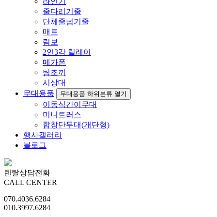
라인기
줄다리기줄
단체줄넘기줄
매트
림보
2인3각 릴레이
메가폰
팀조끼
시상대
무대용품
무대용품 하위분류 열기
이동식간이무대
미니트러스
합창단무대(개단형)
행사갤러리
블로그
렌탈상담전화
CALL CENTER
070.4036.6284
010.3997.6284