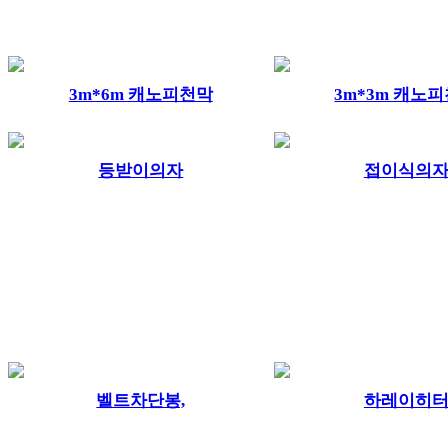
3m*6m 캐노피천막
3m*3m 캐노
등받이의자
접이식의
벨트차단봉,
하레이히