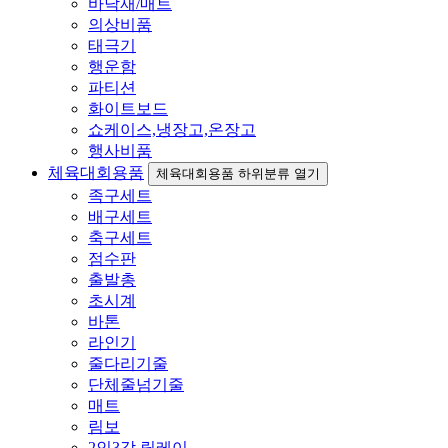
바닥재/매트
의상비품
태극기
행운함
파티션
화이트보드
쇼케이스,냉장고,온장고
행사비품
체육대회용품
체육대회용품 하위분류 열기
족구세트
배구세트
축구세트
점수판
출발총
초시계
바톤
라인기
줄다리기줄
단체줄넘기줄
매트
림보
2인3각 릴레이