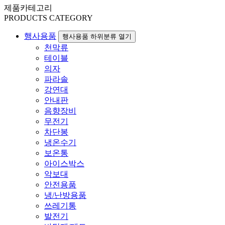
제품카테고리
PRODUCTS CATEGORY
행사용품
행사용품 하위분류 열기
천막류
테이블
의자
파라솔
강연대
안내판
음향장비
무전기
차단봉
냉온수기
보온통
아이스박스
악보대
안전용품
냉/난방용품
쓰레기통
발전기