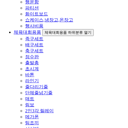
행운함
파티션
화이트보드
쇼케이스,냉장고,온장고
행사비품
체육대회용품
체육대회용품 하위분류 열기
족구세트
배구세트
축구세트
점수판
출발총
초시계
바톤
라인기
줄다리기줄
단체줄넘기줄
매트
림보
2인3각 릴레이
메가폰
팀조끼