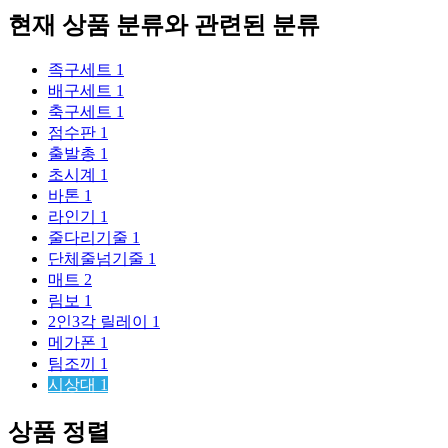
현재 상품 분류와 관련된 분류
족구세트
1
배구세트
1
축구세트
1
점수판
1
출발총
1
초시계
1
바톤
1
라인기
1
줄다리기줄
1
단체줄넘기줄
1
매트
2
림보
1
2인3각 릴레이
1
메가폰
1
팀조끼
1
시상대
1
상품 정렬