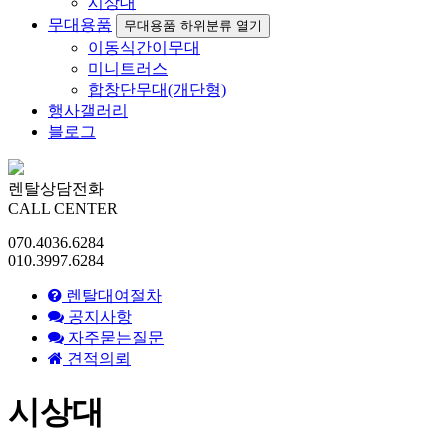
시상대
무대용품
무대용품 하위분류 열기
이동식간이무대
미니트러스
합창단무대(개단형)
행사갤러리
블로그
렌탈상담전화
CALL CENTER
070.4036.6284
010.3997.6284
렌탈대여절차
공지사항
자주묻는질문
견적의뢰
시상대