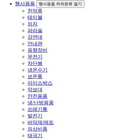
행사용품
행사용품 하위분류 열기
천막류
테이블
의자
파라솔
강연대
안내판
음향장비
무전기
차단봉
냉온수기
보온통
아이스박스
악보대
안전용품
냉/난방용품
쓰레기통
발전기
바닥재/매트
의상비품
태극기